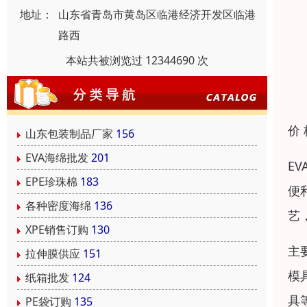
地址：
山东省青岛市黄岛区临港经济开发区临港
路西
本站共被浏览过 12344690 次
价
山东包装制品厂家
156
EVA海绵批发
201
E
EPE珍珠棉
183
便
各种密度海绵
136
艺
XPE销售订购
130
主
拉伸膜供应
151
模
纸箱批发
124
具
PE袋订购
135