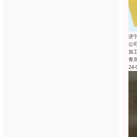
济
公
加
青
24-