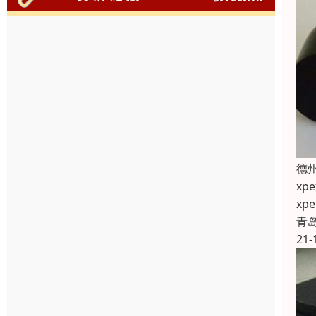
德
x
x
青
21-