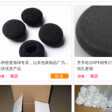
各种密度海绵专卖，山东包装制品厂为您
齐齐哈尔XPE销售
提供优质产品
泡孔更细
面议
联系
面议
价格：
价格：