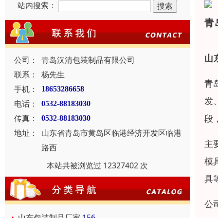
站内搜索：
青
山
公司：
青岛汉清包装制品有限公司
联系：
杨先生
青
手机：
18653286658
发
电话：
0532-88183030
段
传真：
0532-88183030
地址：
山东省青岛市黄岛区临港经济开发区临港
主
路西
模
本站共被浏览过 12327402 次
具
公
山东包装制品厂家
156