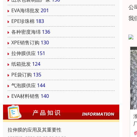
公
EVA海绵批发
201
我
EPE珍珠棉
183
各种密度海绵
136
XPE销售订购
130
拉伸膜供应
151
纸箱批发
124
PE袋订购
135
气泡膜供应
144
EVA材料销售
140
拉伸膜的应用及其重要性