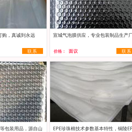
订购，真诚到永远
联系
面议
联系
价格：
膜等包装用品，源自山
EPE珍珠棉技术参数基本特性，铜陵EP