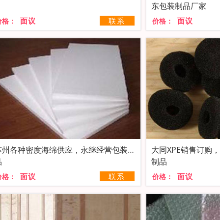
东包装制品厂家
面议
联系
面议
价格：
价格：
苏州各种密度海绵供应，永继经营包装制
大同XPE销售订购
品
制品
面议
联系
面议
价格：
价格：