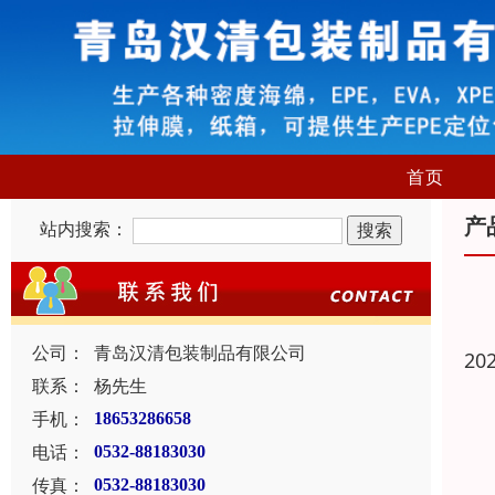
首页
产
站内搜索：
公司：
青岛汉清包装制品有限公司
20
联系：
杨先生
手机：
18653286658
电话：
0532-88183030
传真：
0532-88183030