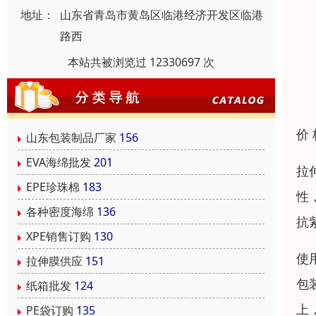
地址：
山东省青岛市黄岛区临港经济开发区临港
路西
本站共被浏览过 12330697 次
价
山东包装制品厂家
156
EVA海绵批发
201
拉
EPE珍珠棉
183
性
各种密度海绵
136
抗
XPE销售订购
130
使
拉伸膜供应
151
包
纸箱批发
124
上
PE袋订购
135