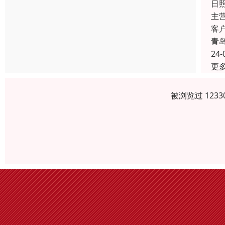
日
主
客
青
24-
更
被浏览过 123