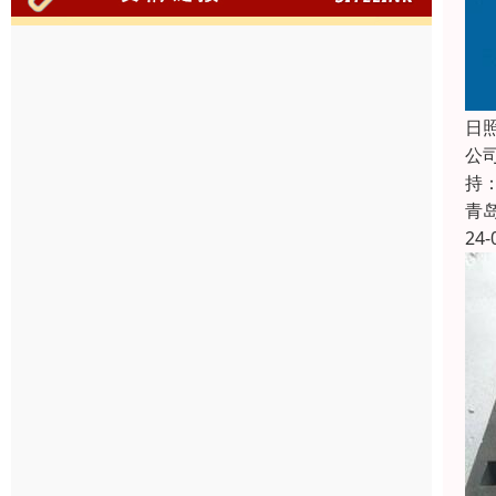
日
公
持
青
24-