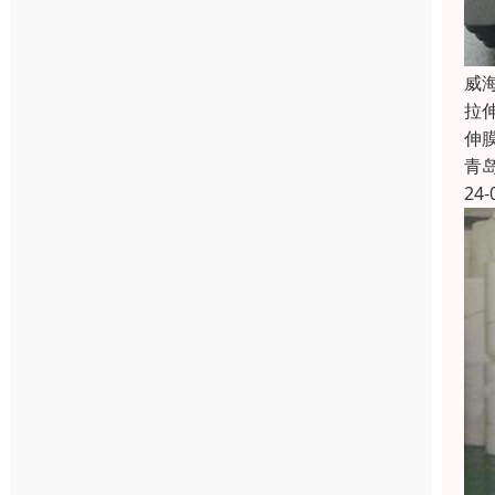
威
拉
伸
青
24-