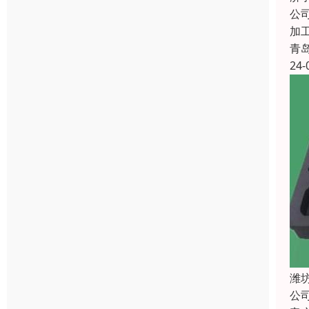
公
加
青
24-
潍
公