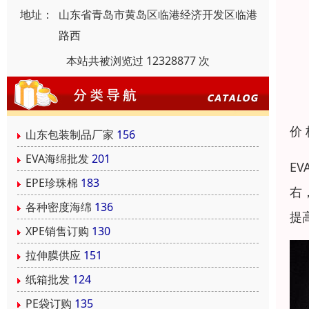
地址：
山东省青岛市黄岛区临港经济开发区临港
路西
本站共被浏览过 12328877 次
价
山东包装制品厂家
156
EVA海绵批发
201
E
EPE珍珠棉
183
右
各种密度海绵
136
提
XPE销售订购
130
拉伸膜供应
151
纸箱批发
124
PE袋订购
135