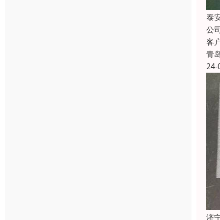
泰
公
客
青
24-
济