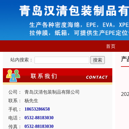
首页
产
站内搜索：
公司：
青岛汉清包装制品有限公司
20
联系：
杨先生
手机：
18653286658
电话：
0532-88183030
传真：
0532-88183030