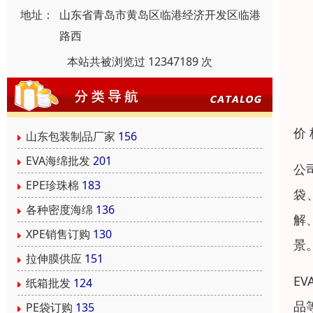
地址：
山东省青岛市黄岛区临港经济开发区临港
路西
本站共被浏览过 12347189 次
价
山东包装制品厂家
156
EVA海绵批发
201
公
EPE珍珠棉
183
袋
各种密度海绵
136
解
XPE销售订购
130
景
拉伸膜供应
151
E
纸箱批发
124
品
PE袋订购
135