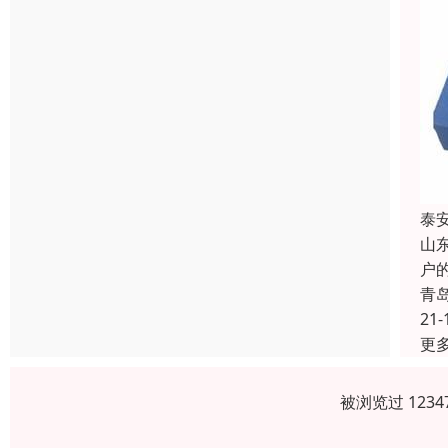
泰
山
户
青
21-
更
被浏览过 123