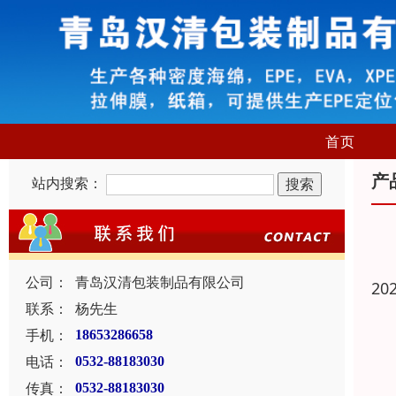
首页
产
站内搜索：
公司：
青岛汉清包装制品有限公司
20
联系：
杨先生
手机：
18653286658
电话：
0532-88183030
传真：
0532-88183030