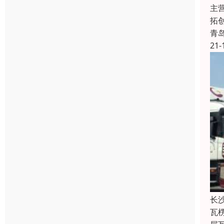
主
拓
青
21-
长
瓦