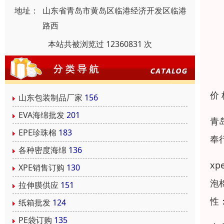
地址：
山东省青岛市黄岛区临港经济开发区临港
路西
本站共被浏览过 12360831 次
价
山东包装制品厂家
156
EVA海绵批发
201
青
EPE珍珠棉
183
奉
各种密度海绵
136
x
XPE销售订购
130
泡
拉伸膜供应
151
性
纸箱批发
124
PE袋订购
135