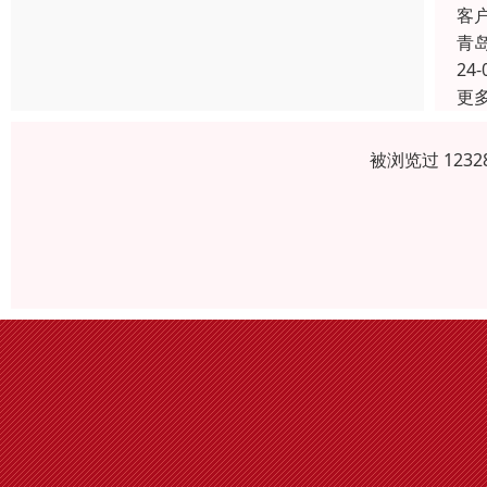
客
青
24-
更
被浏览过 123