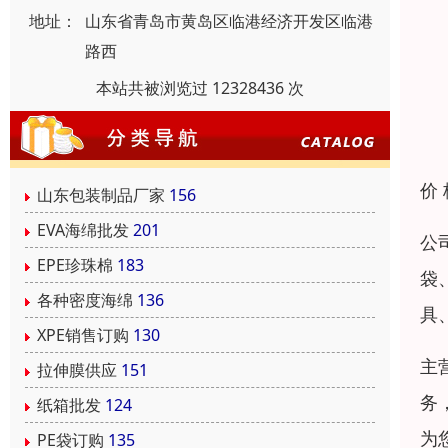
地址：
山东省青岛市黄岛区临港经济开发区临港
路西
本站共被浏览过 12328436 次
价
山东包装制品厂家
156
EVA海绵批发
201
公
EPE珍珠棉
183
袋
各种密度海绵
136
具
XPE销售订购
130
主
拉伸膜供应
151
务
纸箱批发
124
为
PE袋订购
135