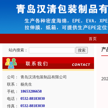
首页
产
站内搜索：
公司：
青岛汉清包装制品有限公司
20
联系：
杨先生
手机：
18653286658
电话：
0532-88183030
传真：
0532-88183030