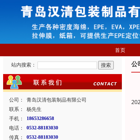
首页
公
站内搜索：
公司：
青岛汉清包装制品有限公司
20
联系：
杨先生
手机：
18653286658
电话：
0532-88183030
传真：
0532-88183030