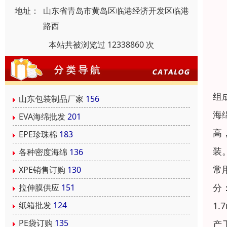
地址：
山东省青岛市黄岛区临港经济开发区临港
路西
本站共被浏览过 12338860 次
组
山东包装制品厂家
156
海
EVA海绵批发
201
高
EPE珍珠棉
183
装
各种密度海绵
136
常
XPE销售订购
130
分
拉伸膜供应
151
1.
纸箱批发
124
PE袋订购
135
产