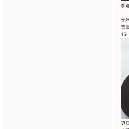
欢
耐
无
青
15-
枣