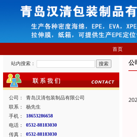
首页
公
站内搜索：
公司：
青岛汉清包装制品有限公司
20
联系：
杨先生
手机：
18653286658
电话：
0532-88183030
传真：
0532-88183030