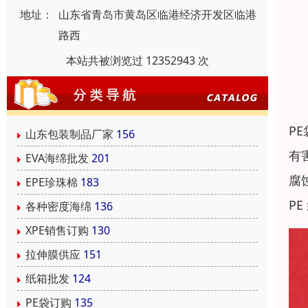
地址：
山东省青岛市黄岛区临港经济开发区临港
路西
本站共被浏览过 12352943 次
P
山东包装制品厂家
156
有
EVA海绵批发
201
腐
EPE珍珠棉
183
P
各种密度海绵
136
XPE销售订购
130
拉伸膜供应
151
纸箱批发
124
PE袋订购
135