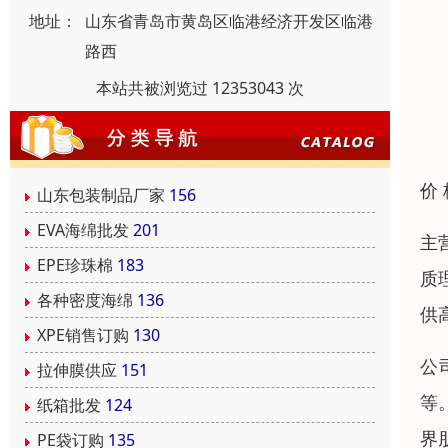
地址：
山东省青岛市黄岛区临港经济开发区临港
路西
本站共被浏览过 12353043 次
价
山东包装制品厂家
156
EVA海绵批发
201
主
EPE珍珠棉
183
质
各种密度海绵
136
供
XPE销售订购
130
公
拉伸膜供应
151
等
纸箱批发
124
界
PE袋订购
135