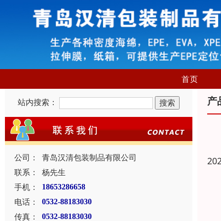
首页
产
站内搜索：
公司：
青岛汉清包装制品有限公司
20
联系：
杨先生
手机：
18653286658
电话：
0532-88183030
传真：
0532-88183030