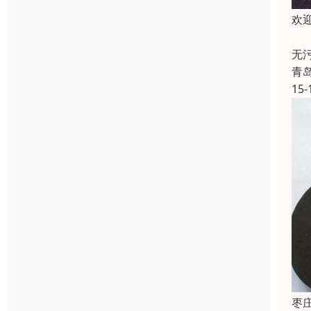
欢
耐
无
青
15-
枣