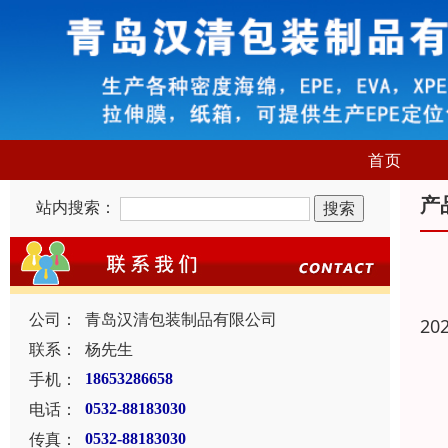
首页
产
站内搜索：
公司：
青岛汉清包装制品有限公司
20
联系：
杨先生
手机：
18653286658
电话：
0532-88183030
传真：
0532-88183030