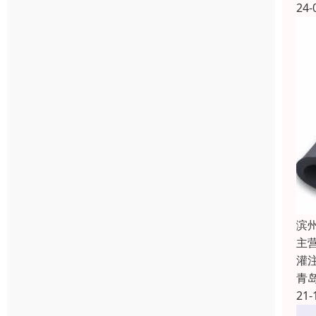
24-
滨
主
灌
青
21-