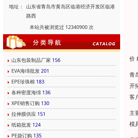
地址：
山东省青岛市黄岛区临港经济开发区临港
路西
本站共被浏览过 12340900 次
价
山东包装制品厂家
156
EVA海绵批发
201
青
EPE珍珠棉
183
开
各种密度海绵
136
客
XPE销售订购
130
主
拉伸膜供应
151
模
纸箱批发
124
PE袋订购
135