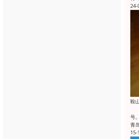
24-
鞍
纸箱
号
青
15-